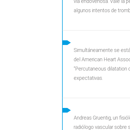
vía endovenosa. Vale la pe
algunos intentos de trombo
Simultáneamente se está d
del American Heart Associ
“Percutaneous dilatation 
expectativas.
Andreas Gruentig, un fisió
radiólogo vascular sobre 