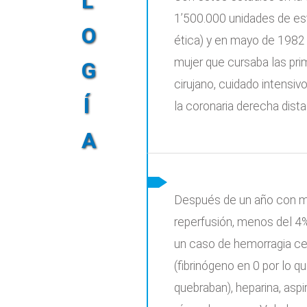
L
1’500.000 unidades de est
O
ética) y en mayo de 1982 
mujer que cursaba las prim
G
cirujano, cuidado intensi
Í
la coronaria derecha dist
A
Después de un año con mu
reperfusión, menos del 4%
un caso de hemorragia cer
(fibrinógeno en 0 por lo qu
quebraban), heparina, asp