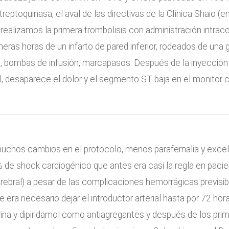
reptoquinasa, el aval de las directivas de la Clínica Shaio 
realizamos la primera trombolisis con administración intrac
eras horas de un infarto de pared inferior, rodeados de una g
vo, bombas de infusión, marcapasos. Después de la inyección
al, desaparece el dolor y el segmento ST baja en el monitor 
chos cambios en el protocolo, menos parafernalia y exce
 de shock cardiogénico que antes era casi la regla en pacien
ebral) a pesar de las complicaciones hemorrágicas previsib
e era necesario dejar el introductor arterial hasta por 72 hor
irina y dipiridamol como antiagregantes y después de los pr