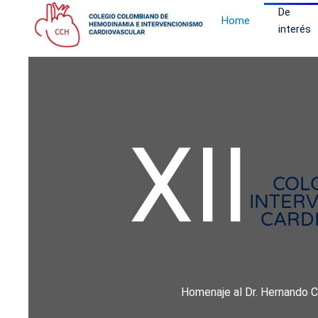
De
Home
interés
Skip to main content
XII
COL
INTER
CARD
Homenaje al Dr. Hernando 