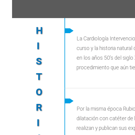
H
La Cardiología Intervencio
I
curso y la historia natura
en los años 50’s del sigl
S
procedimiento que aún tie
T
O
R
Por la misma época Rubio
dilatación con catéter de
I
realizan y publican sus e