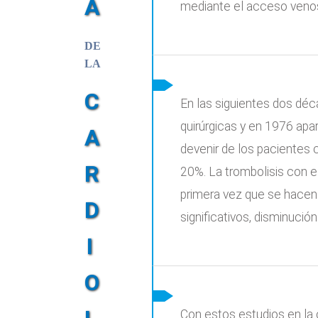
A
mediante el acceso veno
DE
LA
C
En las siguientes dos déc
quirúrgicas y en 1976 apa
A
devenir de los pacientes 
R
20%. La trombolisis con e
primera vez que se hacen
D
significativos, disminución
I
O
Con estos estudios en la