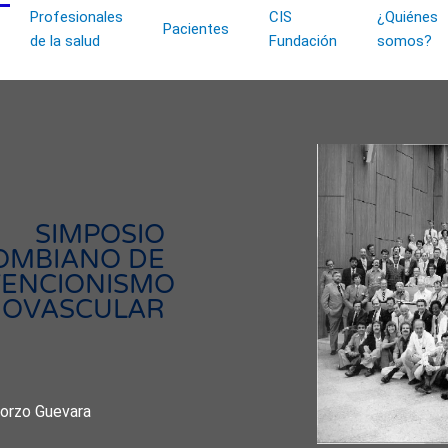
Profesionales
CIS
¿Quiénes
Pacientes
de la salud
Fundación
somos?
SIMPOSIO
OMBIANO DE
VENCIONISMO
IOVASCULAR
Corzo Guevara