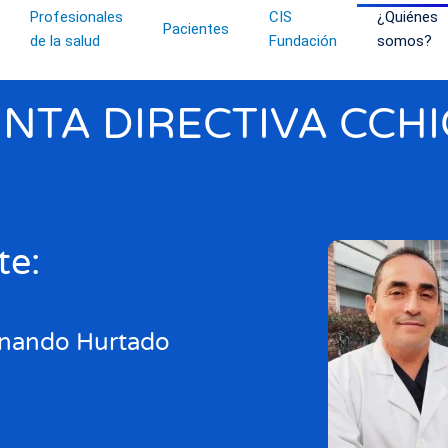
Profesionales
CIS
¿Quiénes
Pacientes
de la salud
Fundación
somos?
UNTA DIRECTIVA CCHI
te:
rnando Hurtado