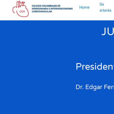
De
Home
interés
Skip to main content
J
Presiden
Dr. Edgar Fe