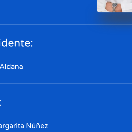
idente:
l Aldana
:
argarita Núñez