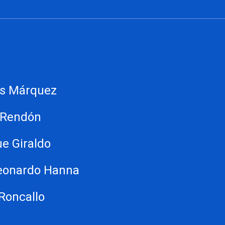
as Márquez
o Rendón
ue Giraldo
Leonardo Hanna
 Roncallo